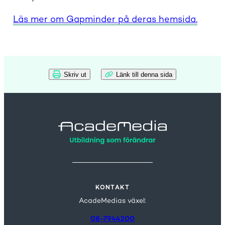
Läs mer om Gapminder på deras hemsida.
Skriv ut
Länk till denna sida
KONTAKT
AcadeMedias växel:
08-7944200