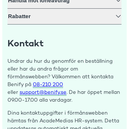
Handla mot löneavdrag
Rabatter
Kontakt
Undrar du hur du genomför en beställning
eller har du andra frågor om
förmånswebben? Välkommen att kontakta
Benify på
08-210 200
eller
support@benify.se
. De har öppet mellan
09.00-17.00 alla vardagar.
Dina kontaktuppgifter i förmånswebben
hämtas från AcadeMedias HR-system. Detta
uppdateras automatiskt med aktuella