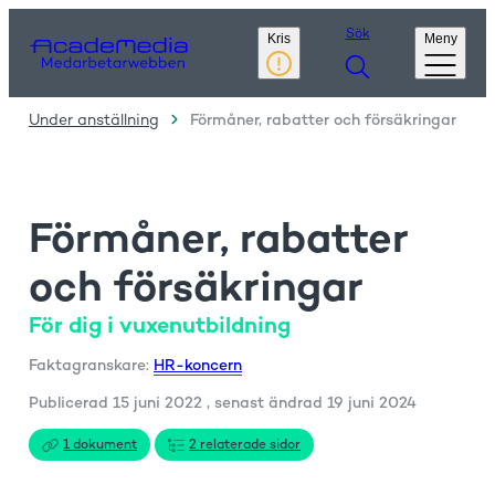
Sök
Kris
Meny
Under anställning
Förmåner, rabatter och försäkringar
Förmåner, rabatter
och försäkringar
F
ör dig i vuxenutbildning
Faktagranskare:
HR-koncern
Publicerad
15 juni 2022
, senast ändrad
19 juni 2024
1 dokument
2 relaterade sidor