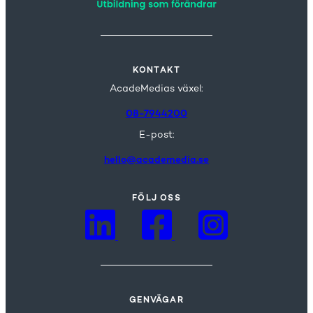
KONTAKT
AcadeMedias växel:
08-7944200
E-post:
hello@academedia.se
FÖLJ OSS
GENVÄGAR